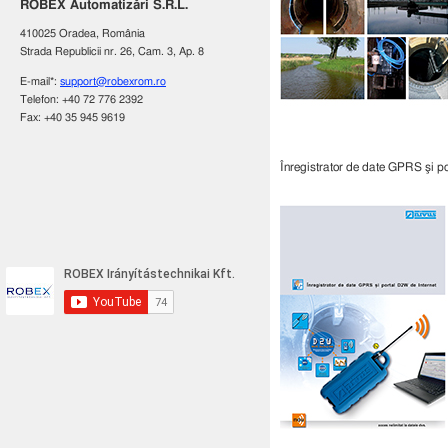
ROBEX Automatizări S.R.L.
410025 Oradea, România
Strada Republicii nr. 26, Cam. 3, Ap. 8
E-mail*:
support@robexrom.ro
Telefon: +40 72 776 2392
Fax: +40 35 945 9619
Înregistrator de date GPRS şi p