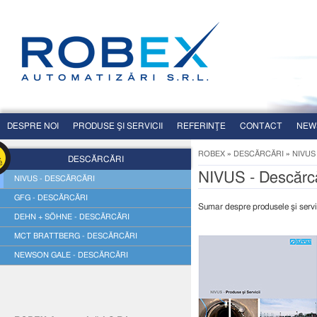
DESPRE NOI
PRODUSE ŞI SERVICII
REFERINŢE
CONTACT
NEW
ROBEX
»
DESCĂRCĂRI
»
NIVUS
DESCĂRCĂRI
NIVUS - Descărcă
NIVUS - DESCĂRCĂRI
GFG - DESCĂRCĂRI
Sumar despre produsele şi servi
DEHN + SÖHNE - DESCĂRCĂRI
MCT BRATTBERG - DESCĂRCĂRI
NEWSON GALE - DESCĂRCĂRI