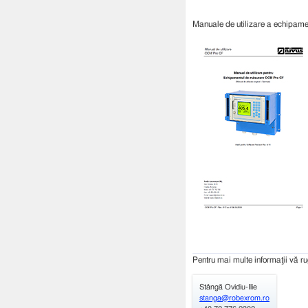
Manuale de utilizare a echipam
Pentru mai multe informaţii vă r
Stângă Ovidiu-Ilie
stanga@robexrom.ro