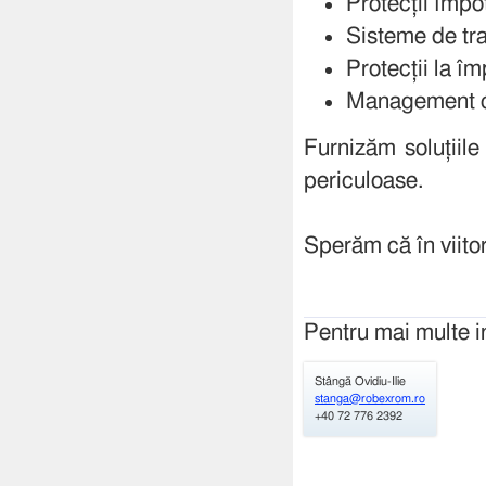
Protecții împot
Sisteme de tra
Protecții la 
Management co
Furnizăm soluțiile
periculoase.
Sperăm că în viitor
Pentru mai multe i
Stângă Ovidiu-Ilie
stanga@robexrom.ro
+40 72 776 2392