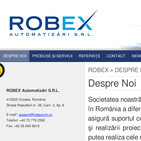
DESPRE NOI
PRODUSE ŞI SERVICII
REFERINŢE
CONTACT
NEW
ROBEX
»
DESPRE 
Despre Noi
ROBEX Automatizări S.R.L.
Societatea noastră
410025 Oradea, România
Strada Republicii nr. 26, Cam. 3, Ap. 8
în România a diferi
E-mail*:
support@robexrom.ro
asigură suportul co
Telefon: +40 72 776 2392
Fax: +40 35 945 9619
și realizării proie
putea realiza cele 